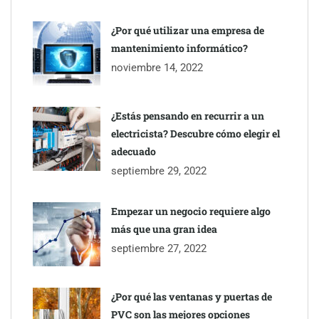
¿Por qué utilizar una empresa de
mantenimiento informático?
noviembre 14, 2022
¿Estás pensando en recurrir a un
electricista? Descubre cómo elegir el
TBKids impulsa su expansión nacional con un modelo de
adecuado
franquicia que redefine la educación tecnológica
septiembre 29, 2022
Millones de desplazamientos en verano reabren el debate sobre
Empezar un negocio requiere algo
la seguridad en las carreteras, según SMA Road Safety
más que una gran idea
septiembre 27, 2022
Perfumería Laura incorpora Nasomatto a su selección de
perfumería nicho
¿Por qué las ventanas y puertas de
PVC son las mejores opciones