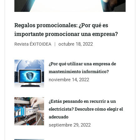
impermeabilización de las viviendas antes de las vacaciones
Servimudanzas supera las 3.000 reseñas con 4,8 estrellas en
Regalos promocionales: ¿Por qué es
mudanzas en Barcelona
importante promocionar una empresa?
octubre 18, 2022
Revista ÉXITOIDEA
¿Por qué utilizar una empresa de
mantenimiento informático?
noviembre 14, 2022
¿Estás pensando en recurrir a un
electricista? Descubre cómo elegir el
adecuado
Jumpstart: EE.UU. redefine la movilidad profesional con
septiembre 29, 2022
medidas que impactan a empresas y talento