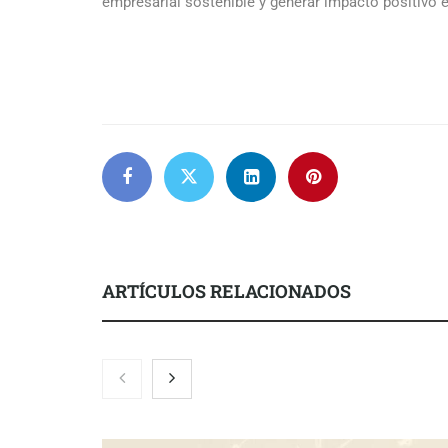
empresarial sostenible y generar impacto positivo 
ARTÍCULOS RELACIONADOS
Martín Mingorance Abogados
Brisas del Es
consolida su posición como
hostelería d
despacho de abogados Málaga de
lonjas con e
referencia para empresas y