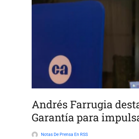
Andrés Farrugia dest
Garantía para impuls
Notas De Prensa En RSS