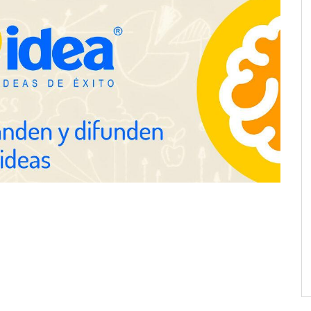
COSITAL valora positivamente el
nuevo modelo de colaboración
para reforzar la capacidad técnica
de los ayuntamientos
Millones de desplazamientos en
verano reabren el debate sobre la
seguridad en las carreteras, según
SMA Road Safety
lsa su expansión
 un modelo de
e redefine la
cnológica