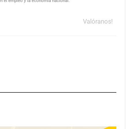
en el empleo y la economía nacional.
Valóranos!
trecho abastece a la
e Sevilla conectando
stablecimientos