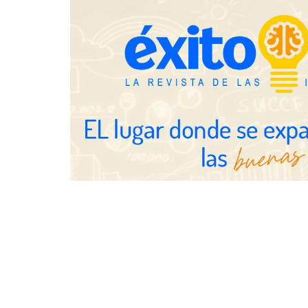
particulares
Última llamada: los destinos con
TBKids impu
las mayores caídas de precios para
nacional con
este agosto, según KAYAK
franquicia qu
educación te