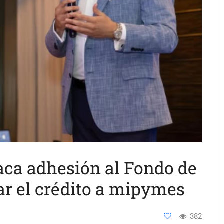
aca adhesión al Fondo de
ar el crédito a mipymes
382