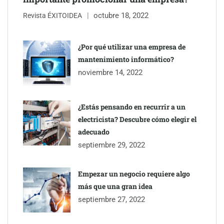
octubre 18, 2022
Revista ÉXITOIDEA
UrbanPay lanza en 19 mercados europeos su solución de pagos
inmobiliarios: hasta 82% de ahorro por cobro
¿Por qué utilizar una empresa de
mantenimiento informático?
Gestoría Online reduce a unas horas el alta de autónomo
noviembre 14, 2022
¿Estás pensando en recurrir a un
electricista? Descubre cómo elegir el
adecuado
septiembre 29, 2022
Empezar un negocio requiere algo
más que una gran idea
septiembre 27, 2022