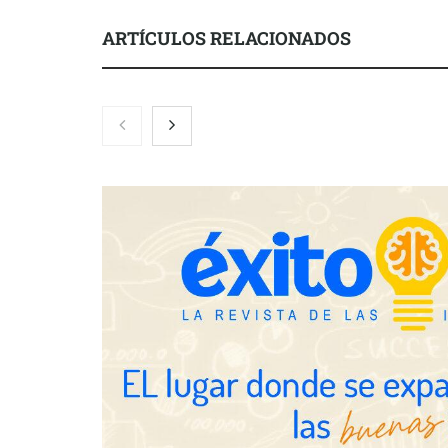
ARTÍCULOS RELACIONADOS
Brisas del Estrecho abastece a la
hostelería de Sevilla conectando
lonjas con establecimientos
COSITAL valo
nuevo modelo
para reforzar
de los ayunt
Millones de 
verano reabre
seguridad en 