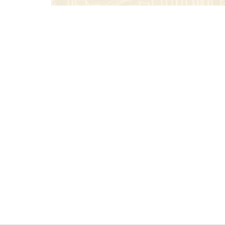
SMA Road Sa
TBKids impulsa su expansión
nacional con un modelo de
franquicia que redefine la
educación tecnológica