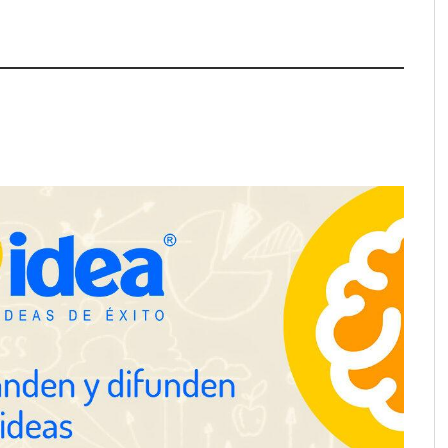
ra positivamente el
Última llamada: los destinos con
 de colaboración
las mayores caídas de precios para
 la capacidad técnica
este agosto, según KAYAK
amientos
desplazamientos en
Perfumería Laura incorpora
n el debate sobre la
Nasomatto a su selección de
las carreteras, según
perfumería nicho