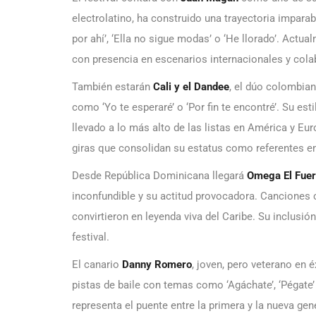
electrolatino, ha construido una trayectoria impar
por ahí’, ‘Ella no sigue modas’ o ‘He llorado’. Actua
con presencia en escenarios internacionales y colab
También estarán
Cali y el Dandee
, el dúo colombia
como ‘Yo te esperaré’ o ‘Por fin te encontré’. Su es
llevado a lo más alto de las listas en América y Eu
giras que consolidan su estatus como referentes e
Desde República Dominicana llegará
Omega El Fuer
inconfundible y su actitud provocadora. Canciones 
convirtieron en leyenda viva del Caribe. Su inclusión
festival.
El canario
Danny Romero
, joven, pero veterano en
pistas de baile con temas como ‘Agáchate’, ‘Pégate’
representa el puente entre la primera y la nueva gen