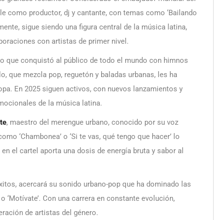
able como productor, dj y cantante, con temas como ‘Bailando
lmente, sigue siendo una figura central de la música latina,
oraciones con artistas de primer nivel.
no que conquistó al público de todo el mundo con himnos
tilo, que mezcla pop, reguetón y baladas urbanas, les ha
ropa. En 2025 siguen activos, con nuevos lanzamientos y
mocionales de la música latina.
te
, maestro del merengue urbano, conocido por su voz
como ‘Chambonea’ o ‘Si te vas, qué tengo que hacer’ lo
 en el cartel aporta una dosis de energía bruta y sabor al
 éxitos, acercará su sonido urbano-pop que ha dominado las
 o ‘Motívate’. Con una carrera en constante evolución,
eración de artistas del género.