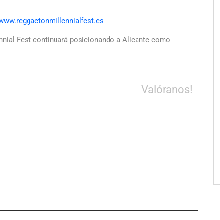
www.reggaetonmillennialfest.es
ennial Fest continuará posicionando a Alicante como
Valóranos!