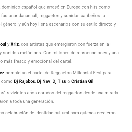
, dominico-español que arrasó en Europa con hits como
ra fusionar dancehall, reggaeton y sonidos caribeños lo
el género, y aún hoy llena escenarios con su estilo directo y
oul
y
Xriz
, dos artistas que emergieron con fuerza en la
p y sonidos melódicos. Con millones de reproducciones y una
o más fresco y emocional del cartel.
uez
completan el cartel de Reggaeton Millennial Fest para
os como
Dj Rajobos
,
Dj Nev
,
Dj Tisu
o
Cristian Gil
.
hará revivir los años dorados del reggaeton desde una mirada
ron a toda una generación.
a celebración de identidad cultural para quienes crecieron