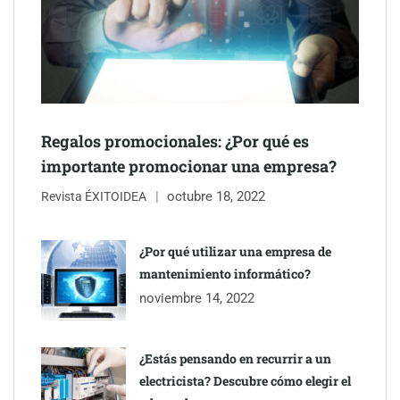
Regalos promocionales: ¿Por qué es
importante promocionar una empresa?
octubre 18, 2022
Revista ÉXITOIDEA
Eagle Waterproofing recomienda revisar la
impermeabilización de las viviendas antes de las vacaciones
¿Por qué utilizar una empresa de
mantenimiento informático?
Servimudanzas supera las 3.000 reseñas con 4,8 estrellas en
noviembre 14, 2022
mudanzas en Barcelona
¿Estás pensando en recurrir a un
electricista? Descubre cómo elegir el