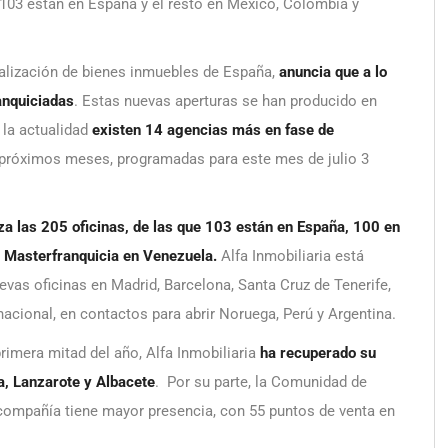
e 103 están en España y el resto en México, Colombia y
ialización de bienes inmuebles de España,
anuncia que a lo
anquiciadas
. Estas nuevas aperturas se han producido en
 la actualidad
existen 14 agencias más en fase de
os próximos meses, programadas para este mes de julio 3
za las 205 oficinas, de las que
103 están en España, 100 en
y Masterfranquicia en Venezuela.
Alfa Inmobiliaria está
vas oficinas en Madrid, Barcelona, Santa Cruz de Tenerife,
rnacional, en contactos para abrir Noruega, Perú y Argentina.
rimera mitad del año, Alfa Inmobiliaria
ha recuperado su
, Lanzarote y Albacete
. Por su parte, la Comunidad de
 compañía tiene mayor presencia, con 55 puntos de venta en