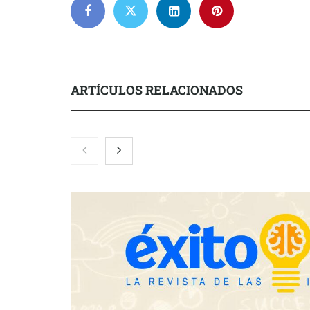
ARTÍCULOS RELACIONADOS
Nicols presenta seis modelos de
Zoomex mejor
anillos de compromiso para el
con herrami
eclipse solar del 12 de agosto
trading estra
Fundación Mapfre y CISE lanzan
el concurso ‘Talento Sénior’ para
impulsar ideas innovadoras
creadas por y para mayores de 50
años