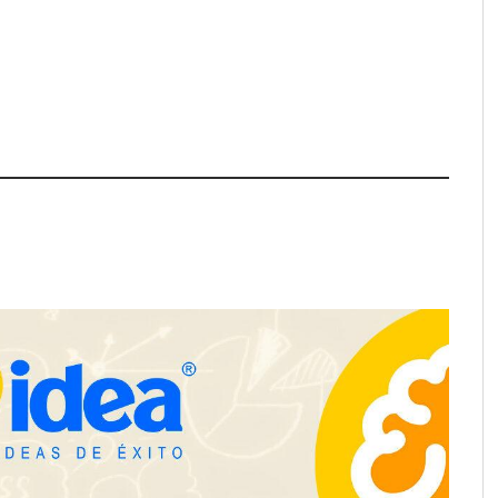
a su Strategy Center
COMPALISS de LYSOTRIC: cuando
entas avanzadas para
un solo producto multiplica las
tégico
posibilidades del salón profesional
NOVA: innovación y diseño que
transforman espacios de la mano
de Tormo Franquicias