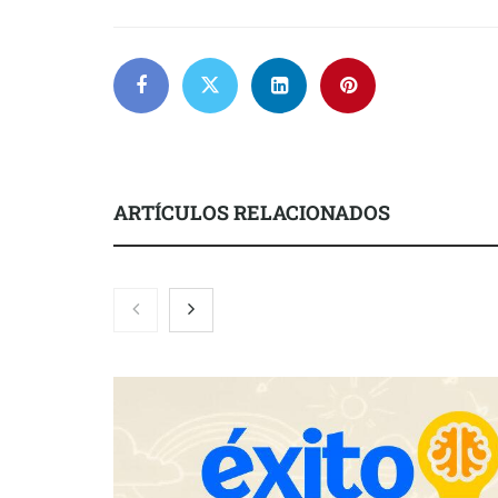
ARTÍCULOS RELACIONADOS
El nuevo ma
tensionadas 
legales para 
inquilinos e
Toro Tapas inaugura su Raw Bar:
una experiencia desde mediodía