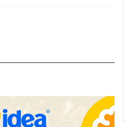
pa de zonas
La luz roja, el nuevo aftersun,
abre nuevos frentes
actúa en la recuperación de la piel
propietarios e
después del sol
n Cataluña