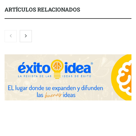
ARTÍCULOS RELACIONADOS
Nicols presenta seis modelos de anillos de compromiso para el
eclipse solar del 12 de agosto
Zoomex mejora su Strategy Center con herramientas
avanzadas para trading estratégico
COMPALISS de LYSOTRIC: cuando un solo producto multiplica
las posibilidades del salón profesional
Fundación Mapfre y CISE lanzan el concurso ‘Talento Sénior’
para impulsar ideas innovadoras creadas por y para mayores
de 50 años