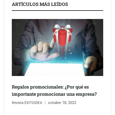
La luz roja, el nuevo aftersun, actúa en la recuperación de la piel
ARTÍCULOS MÁS LEÍDOS
después del sol
Eulalia Roig lanza ‘The Journal’, una revista digital mensual de
entrevistas y fotografía editorial
Regalos promocionales: ¿Por qué es
importante promocionar una empresa?
octubre 18, 2022
Revista ÉXITOIDEA
UrbanPay lanza en 19 mercados europeos su solución de pagos