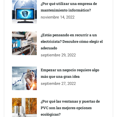
inmobiliarios: hasta 82% de ahorro por cobro
¿Por qué utilizar una empresa de
mantenimiento informático?
Gestoría Online reduce a unas horas el alta de autónomo
noviembre 14, 2022
¿Estás pensando en recurrir a un
electricista? Descubre cómo elegir el
adecuado
septiembre 29, 2022
Empezar un negocio requiere algo
más que una gran idea
septiembre 27, 2022
¿Por qué las ventanas y puertas de
PVC son las mejores opciones
ecológicas?