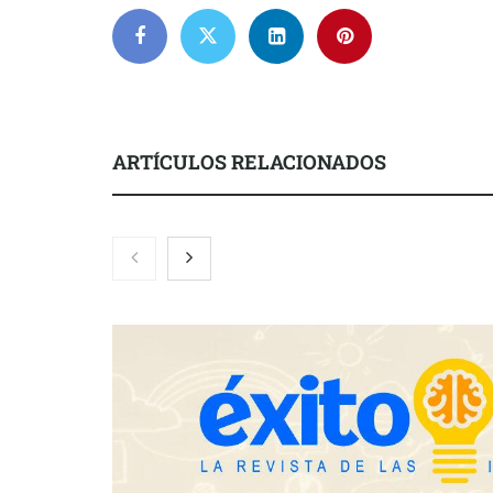
ARTÍCULOS RELACIONADOS
Nicols presenta seis modelos de
Zoomex mejor
anillos de compromiso para el
con herrami
eclipse solar del 12 de agosto
trading estra
Fundación Mapfre y CISE lanzan
el concurso ‘Talento Sénior’ para
impulsar ideas innovadoras
creadas por y para mayores de 50
años