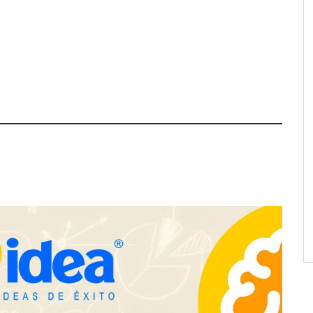
a su Strategy Center
COMPALISS de LYSOTRIC: cuando
entas avanzadas para
un solo producto multiplica las
tégico
posibilidades del salón profesional
NOVA: innovación y diseño que
transforman espacios de la mano
de Tormo Franquicias