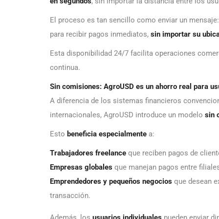
en segundos
, sin importar la distancia entre los usu
El proceso es tan sencillo como enviar un mensaje: 
para recibir pagos inmediatos,
sin importar su ubica
Esta disponibilidad 24/7 facilita operaciones comer
continua.
Sin comisiones: AgroUSD es un ahorro real para us
A diferencia de los sistemas financieros convencion
internacionales, AgroUSD introduce un modelo
sin 
Esto
beneficia especialmente
a:
Trabajadores freelance
que reciben pagos de client
Empresas globales
que manejan pagos entre filiales
Emprendedores y pequeños negocios
que desean ex
transacción.
Además, los
usuarios individuales
pueden enviar din