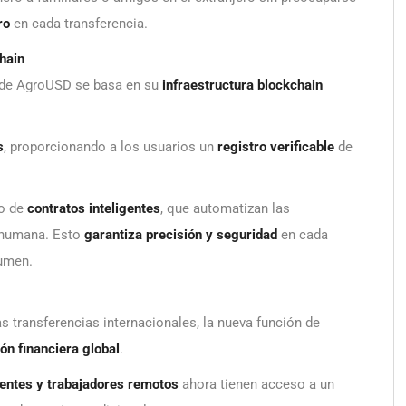
ro
en cada transferencia.
hain
s de AgroUSD se basa en su
infraestructura blockchain
s
, proporcionando a los usuarios un
registro verificable
de
so de
contratos inteligentes
, que automatizan las
n humana. Esto
garantiza precisión y seguridad
en cada
lumen.
s transferencias internacionales, la nueva función de
ión financiera global
.
ntes y trabajadores remotos
ahora tienen acceso a un