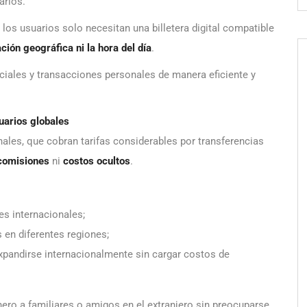
arios.
los usuarios solo necesitan una billetera digital compatible
ción geográfica ni la hora del día
.
ciales y transacciones personales de manera eficiente y
uarios globales
ales, que cobran tarifas considerables por transferencias
comisiones
ni
costos ocultos
.
es internacionales;
 en diferentes regiones;
pandirse internacionalmente sin cargar costos de
ero a familiares o amigos en el extranjero sin preocuparse