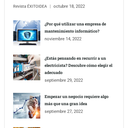
octubre 18, 2022
Martín Mingorance Abogados consolida su posición como
Revista ÉXITOIDEA
despacho de abogados Málaga de referencia para empresas y
particulares
¿Por qué utilizar una empresa de
mantenimiento informático?
Brisas del Estrecho abastece a la hostelería de Sevilla
noviembre 14, 2022
conectando lonjas con establecimientos
¿Estás pensando en recurrir a un
electricista? Descubre cómo elegir el
adecuado
septiembre 29, 2022
Empezar un negocio requiere algo
más que una gran idea
septiembre 27, 2022