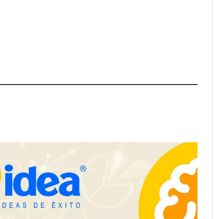
el nuevo aftersun,
Eulalia Roig lanza ‘The Journal’,
ecuperación de la piel
una revista digital mensual de
ol
entrevistas y fotografía editorial
ine reduce a unas
a de autónomo