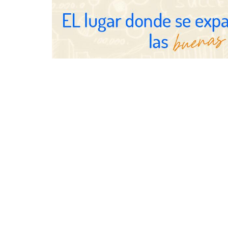
UrbanPay lanza en 19 mercados
europeos su solución de pagos
inmobiliarios: hasta 82% de ahorro
por cobro