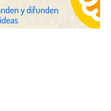
The Factory School explica por
qué aprender herramientas de IA
ya no es suficiente para los
profesionales de la arquitectura