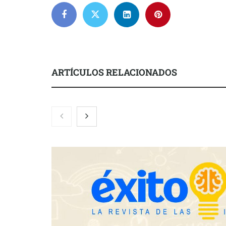
ARTÍCULOS RELACIONADOS
El nuevo mapa de zonas
La luz roja, 
tensionadas abre nuevos frentes
actúa en la r
legales para propietarios e
después del s
inquilinos en Cataluña
Gestoría Onl
horas el alt