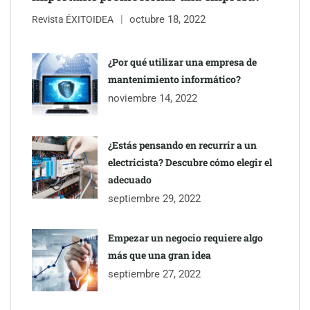
octubre 18, 2022
Martín Mingorance Abogados consolida su posición como
Revista ÉXITOIDEA
despacho de abogados Málaga de referencia para empresas y
particulares
¿Por qué utilizar una empresa de
mantenimiento informático?
Brisas del Estrecho abastece a la hostelería de Sevilla
noviembre 14, 2022
conectando lonjas con establecimientos
¿Estás pensando en recurrir a un
electricista? Descubre cómo elegir el
adecuado
septiembre 29, 2022
Empezar un negocio requiere algo
más que una gran idea
septiembre 27, 2022