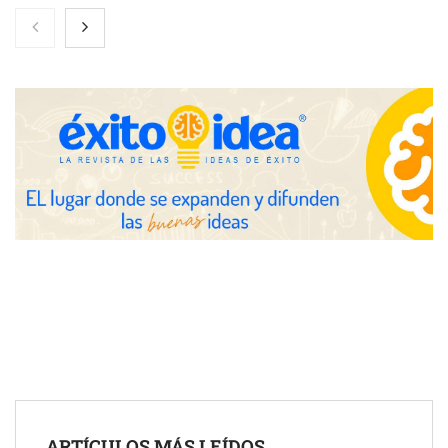
Cómo cuidar las pieles reactivas según las expertas en cuidado
de la piel
ICEPRO Ingenieros impulsa más de 150 licitaciones públicas de
obra civil en Zaragoza
La Sierra Norte abre desde Sigüenza la II Vuelta Ciclista CLM
LEADER, convirtiendo el deporte en motor de desarrollo rural
El 82% de empresas industriales no encuentra personal
disponible: 100.000€ para formar nuevos profesionales
Nicols presenta seis modelos de anillos de compromiso para el
eclipse solar del 12 de agosto
Zoomex mejora su Strategy Center con herramientas
ARTÍCULOS MÁS LEÍDOS
avanzadas para trading estratégico