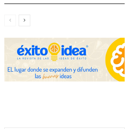
Nicols presenta seis modelos de anillos de compromiso para el
eclipse solar del 12 de agosto
Zoomex mejora su Strategy Center con herramientas
avanzadas para trading estratégico
COMPALISS de LYSOTRIC: cuando un solo producto multiplica
las posibilidades del salón profesional
Fundación Mapfre y CISE lanzan el concurso ‘Talento Sénior’
para impulsar ideas innovadoras creadas por y para mayores
de 50 años