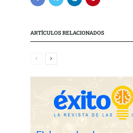
ARTÍCULOS RELACIONADOS
Brisas del Estrecho abastece a la
hostelería de Sevilla conectando
lonjas con establecimientos
COSITAL valo
nuevo modelo
para reforzar
de los ayunt