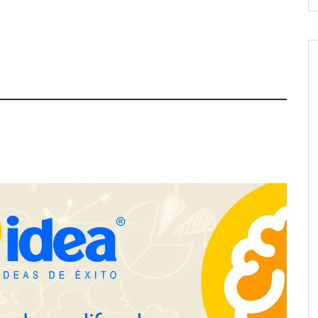
ra positivamente el
Última llamada: los destinos con
 de colaboración
las mayores caídas de precios para
 la capacidad técnica
este agosto, según KAYAK
amientos