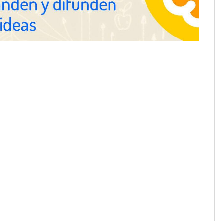
desplazamientos en
Perfumería Laura incorpora
n el debate sobre la
Nasomatto a su selección de
las carreteras, según
perfumería nicho
fety