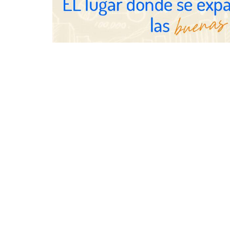
Millones de 
verano reabre
seguridad en 
SMA Road Sa
TBKids impulsa su expansión
nacional con un modelo de
franquicia que redefine la
educación tecnológica