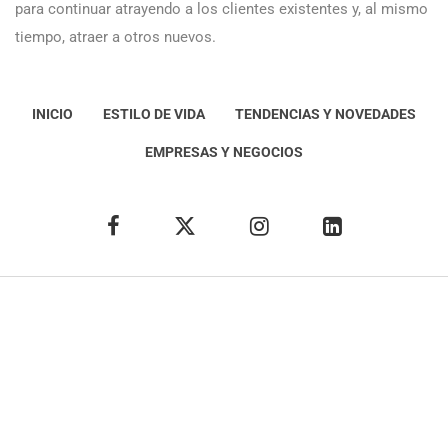
para continuar atrayendo a los clientes existentes y, al mismo
tiempo, atraer a otros nuevos.
INICIO
ESTILO DE VIDA
TENDENCIAS Y NOVEDADES
EMPRESAS Y NEGOCIOS
Éxito Idea
Aviso
legal
Política de Privacidad
Política de Cookies
Condiciones de uso