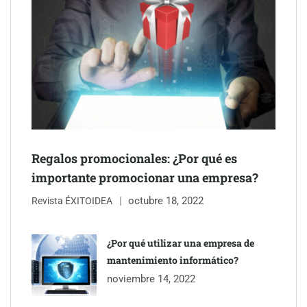
mano de Tormo Franquicias
Regalos promocionales: ¿Por qué es
importante promocionar una empresa?
octubre 18, 2022
Revista ÉXITOIDEA
Eagle Waterproofing recomienda revisar la
impermeabilización de las viviendas antes de las vacaciones
¿Por qué utilizar una empresa de
mantenimiento informático?
Servimudanzas supera las 3.000 reseñas con 4,8 estrellas en
noviembre 14, 2022
mudanzas en Barcelona