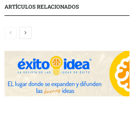
ARTÍCULOS RELACIONADOS
Nicols presenta seis modelos de anillos de compromiso para el
eclipse solar del 12 de agosto
Zoomex mejora su Strategy Center con herramientas
avanzadas para trading estratégico
COMPALISS de LYSOTRIC: cuando un solo producto multiplica
las posibilidades del salón profesional
Fundación Mapfre y CISE lanzan el concurso ‘Talento Sénior’
para impulsar ideas innovadoras creadas por y para mayores
de 50 años