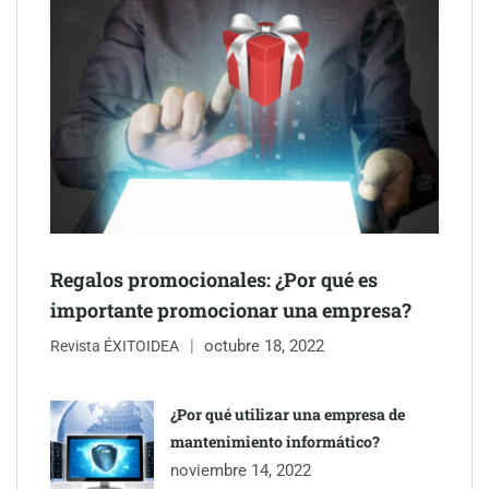
NOVA: innovación y diseño que transforman espacios de la
mano de Tormo Franquicias
Regalos promocionales: ¿Por qué es
importante promocionar una empresa?
octubre 18, 2022
Revista ÉXITOIDEA
Eagle Waterproofing recomienda revisar la
impermeabilización de las viviendas antes de las vacaciones
¿Por qué utilizar una empresa de
mantenimiento informático?
Servimudanzas supera las 3.000 reseñas con 4,8 estrellas en
noviembre 14, 2022