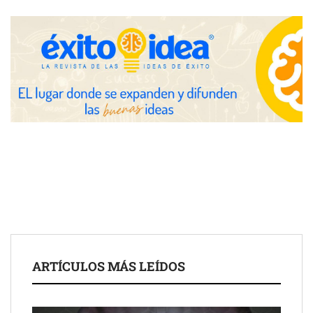
Fundación Mapfre y CISE lanzan el concurso ‘Talento Sénior’
para impulsar ideas innovadoras creadas por y para mayores
de 50 años
ARTÍCULOS MÁS LEÍDOS
Schaeffler mejora su rentabilidad en el primer semestre de 2026