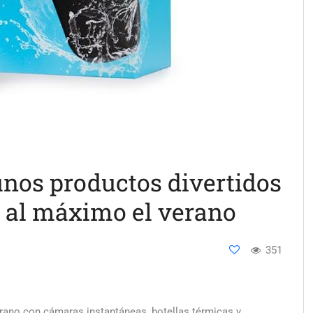
unos productos divertidos
ar al máximo el verano
351
erano con cámaras instantáneas, botellas térmicas y