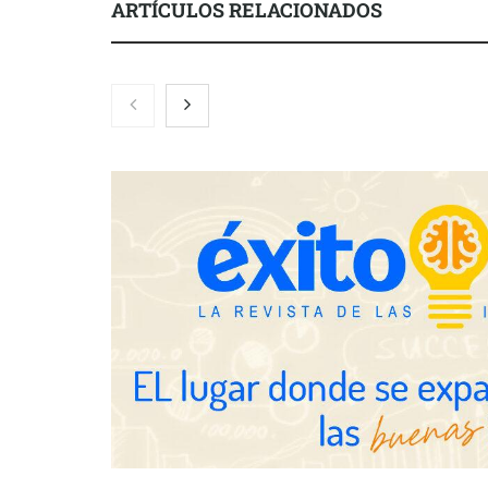
ARTÍCULOS RELACIONADOS
El nuevo mapa de zonas
La luz roja, 
tensionadas abre nuevos frentes
actúa en la r
legales para propietarios e
después del s
inquilinos en Cataluña
Gestoría Onl
horas el alt
UrbanPay lanza en 19 mercados
europeos su solución de pagos
inmobiliarios: hasta 82% de ahorro
por cobro