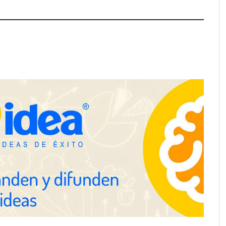
el nuevo aftersun,
Eulalia Roig lanza ‘The Journal’,
ecuperación de la piel
una revista digital mensual de
ol
entrevistas y fotografía editorial
ine reduce a unas
a de autónomo
The Factory School explica por
qué aprender herramientas de IA
ya no es suficiente para los
profesionales de la arquitectura