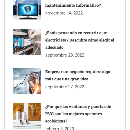
mantenimiento informático?
noviembre 14, 2022
¿Estás pensando en recurrir a un
electricista? Descubre cómo elegir el
TBKids impulsa su expansión nacional con un modelo de
adecuado
franquicia que redefine la educación tecnológica
septiembre 29, 2022
Millones de desplazamientos en verano reabren el debate sobre
Empezar un negocio requiere algo
la seguridad en las carreteras, según SMA Road Safety
más que una gran idea
septiembre 27, 2022
Perfumería Laura incorpora Nasomatto a su selección de
perfumería nicho
¿Por qué las ventanas y puertas de
PVC son las mejores opciones
ecológicas?
febrero 3, 2023