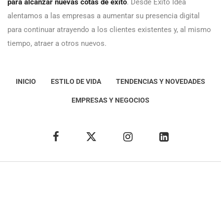
para alcanzar nuevas cotas de éxito
. Desde Éxito Idea
alentamos a las empresas a aumentar su presencia digital
para continuar atrayendo a los clientes existentes y, al mismo
tiempo, atraer a otros nuevos.
INICIO
ESTILO DE VIDA
TENDENCIAS Y NOVEDADES
EMPRESAS Y NEGOCIOS
Éxito Idea
Aviso
legal
Política de Privacidad
Política de Cookies
Condiciones de uso