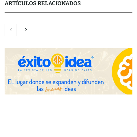
ARTÍCULOS RELACIONADOS
Nicols presenta seis modelos de anillos de compromiso para el
eclipse solar del 12 de agosto
Zoomex mejora su Strategy Center con herramientas
avanzadas para trading estratégico
COMPALISS de LYSOTRIC: cuando un solo producto multiplica
las posibilidades del salón profesional
Fundación Mapfre y CISE lanzan el concurso ‘Talento Sénior’
para impulsar ideas innovadoras creadas por y para mayores
de 50 años