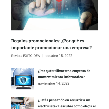
Regalos promocionales: ¿Por qué es
importante promocionar una empresa?
octubre 18, 2022
The Factory School explica por qué aprender herramientas de
Revista ÉXITOIDEA
IA ya no es suficiente para los profesionales de la arquitectura
¿Por qué utilizar una empresa de
Martín Mingorance Abogados consolida su posición como
mantenimiento informático?
despacho de abogados Málaga de referencia para empresas y
noviembre 14, 2022
particulares
¿Estás pensando en recurrir a un
electricista? Descubre cómo elegir el